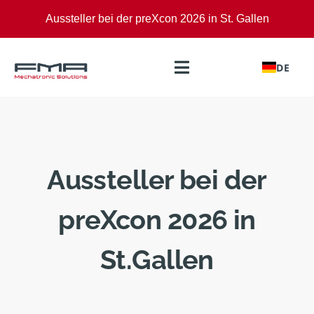
Zum
Aussteller bei der preXcon 2026 in St. Gallen
Inhalt
springen
DE
Toggle
Navigation
Leistungen
Märkte
Aussteller bei der
Aktuelles
preXcon 2026 in
Zertifikate
St.Gallen
Über uns