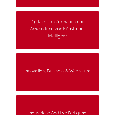
Digitale Transformation und
Digitale Transformation und
Anwendung von Künstlicher
Anwendung von Künstlicher
Intelligenz
Intelligenz
Innovation, Business & Wachstum
Innovation, Business & Wachstum
Industrielle Additive Fertigung
Industrielle Additive Fertigung