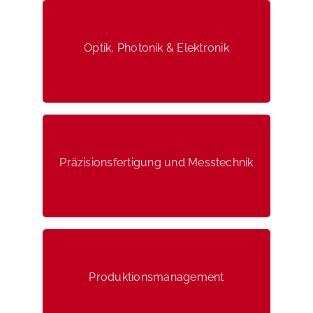
Optik, Photonik & Elektronik
Optik, Photonik & Elektronik
Präzisionsfertigung und Messtechnik
Präzisionsfertigung und Messtechnik
Produktionsmanagement
Produktionsmanagement