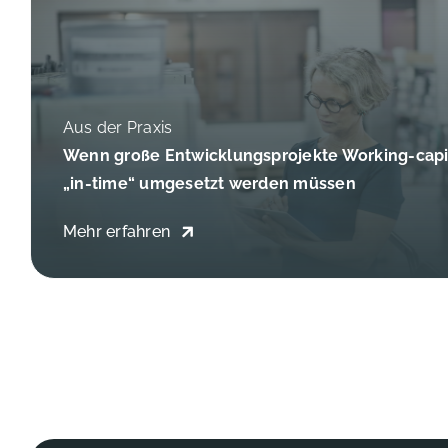
Aus der Praxis
Aus der Praxis
Wenn große Entwicklungsprojekte Working-capit
Umsetzungs-Geschwindigkeit bei gleichzeitige
„in-time“ umgesetzt werden müssen
eigenen Ressourcen
Mehr erfahren
Mehr erfahren