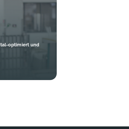
al-optimiert und
r Schonung der