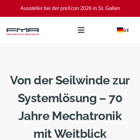
Zum
Aussteller bei der preXcon 2026 in St. Gallen
Inhalt
springen
DE
Toggle
Navigation
Leistungen
Märkte
Von der Seilwinde zur
Aktuelles
Systemlösung – 70
Zertifikate
Jahre Mechatronik
Über uns
mit Weitblick